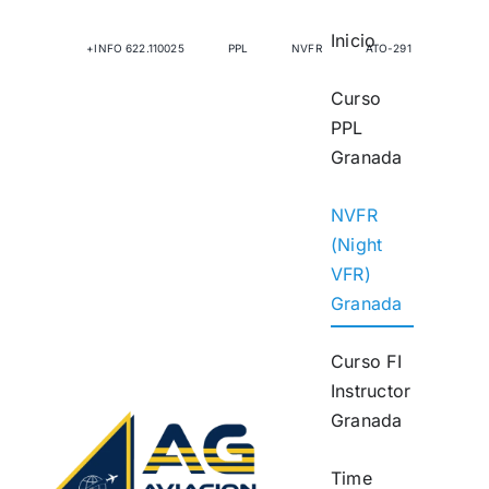
Saltar
Inicio
al
+INFO 622.110025
PPL
NVFR
ATO-291
contenido
Curso
PPL
Granada
NVFR
(Night
VFR)
Granada
Curso FI
Instructor
Granada
Time