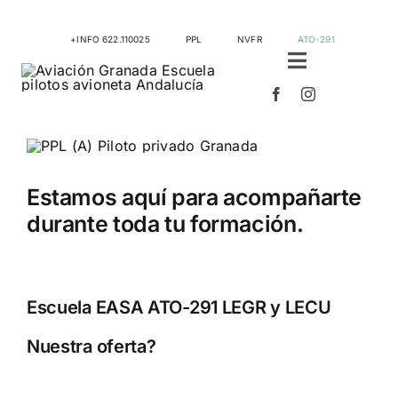
Saltar
al
+INFO 622.110025
PPL
NVFR
ATO-291
contenido
Toggle
Navigation
Inicio
Estamos aquí para acompañarte
Curso PPL Gra
durante toda tu formación.
NVFR (Night V
Escuela EASA ATO-291 LEGR y LECU
Curso FI Instru
Nuestra oferta?
Time Building