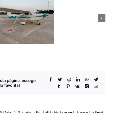
ime Building PPL
(A)
sta página, escoge
a favorita!
5 | Aviación Granada by
Ewy
| All Rights Reserved | Powered by
Reset