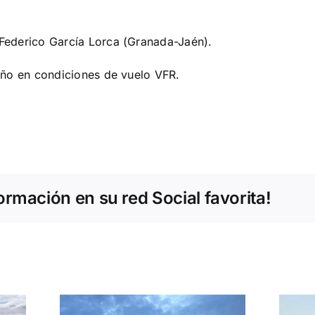
 Federico García Lorca (Granada-Jaén).
 año en condiciones de vuelo VFR.
rmación en su red Social favorita!