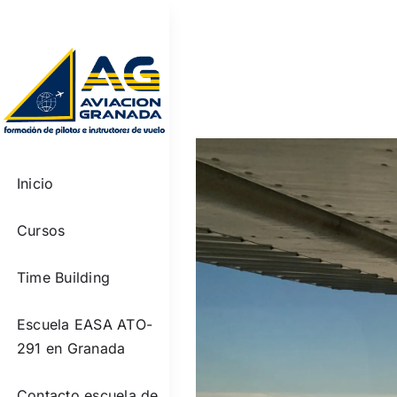
Saltar
al
contenido
View
Larger
Inicio
Image
Cursos
Time Building
Escuela EASA ATO-
291 en Granada
Contacto escuela de