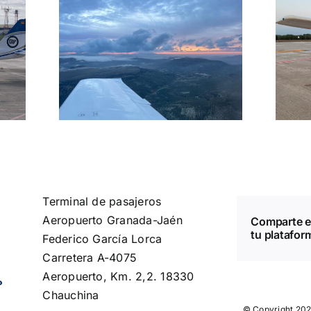
NVFR curso visual
T
nocturno
Terminal de pasajeros
Aeropuerto Granada-Jaén
Comparte e
tu plataform
Federico García Lorca
Carretera A-4075
Aeropuerto, Km. 2,2. 18330
Chauchina
© Copyright 202